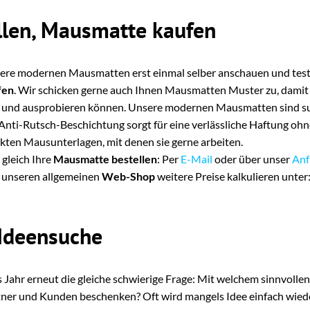
len, Mausmatte kaufen
re modernen Mausmatten erst einmal selber anschauen und teste
fen
. Wir schicken gerne auch Ihnen Mausmatten Muster zu, damit S
en und ausprobieren können. Unsere modernen Mausmatten sind s
nti-Rutsch-Beschichtung sorgt für eine verlässliche Haftung ohne
kten Mausunterlagen, mit denen sie gerne arbeiten.
 gleich Ihre
Mausmatte bestellen
: Per
E-Mail
oder über unser
Anf
r unseren allgemeinen
Web-Shop
weitere Preise kalkulieren unter
 Ideensuche
s Jahr erneut die gleiche schwierige Frage: Mit welchem sinnvolle
tner und Kunden beschenken? Oft wird mangels Idee einfach wiede