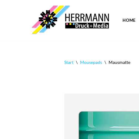
Zum
HOME
Inhalt
springen
Start
\
Mousepads
\
Mausmatte