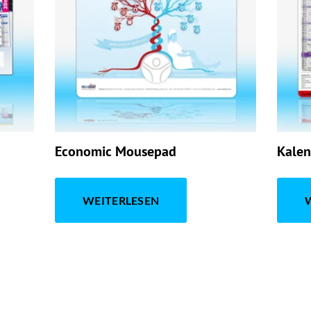
Economic Mousepad
Kale
WEITERLESEN