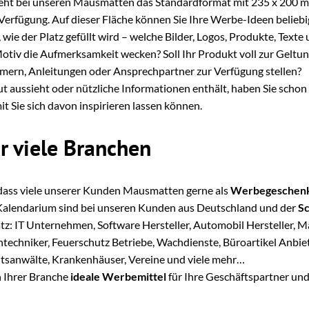
steht bei unseren Mausmatten das Standardformat mit 235 x 200 m
rfügung. Auf dieser Fläche können Sie Ihre Werbe-Ideen beliebig 
wie der Platz gefüllt wird – welche Bilder, Logos, Produkte, Texte 
otiv die Aufmerksamkeit wecken? Soll Ihr Produkt voll zur Gelt
ern, Anleitungen oder Ansprechpartner zur Verfügung stellen?
t aussieht oder nützliche Informationen enthält, haben Sie scho
it Sie sich davon inspirieren lassen können.
r viele Branchen
, dass viele unserer Kunden Mausmatten gerne als
Werbegeschen
 Kalendarium sind bei unseren Kunden aus Deutschland und der
S
atz: IT Unternehmen, Software Hersteller, Automobil Hersteller,
echniker‚ Feuerschutz Betriebe, Wachdienste, Büroartikel Anbiete
sanwälte, Krankenhäuser, Vereine und viele mehr…
 Ihrer Branche
ideale Werbemittel
für Ihre Geschäftspartner und