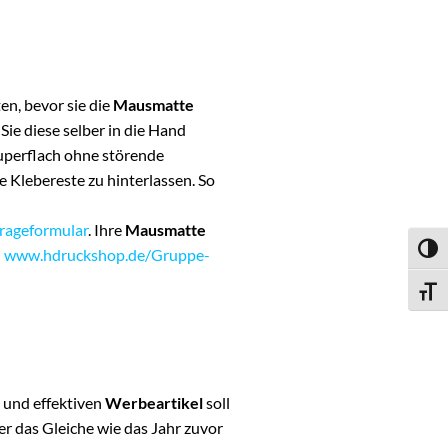
n, bevor sie die
Mausmatte
ie diese selber in die Hand
uperflach ohne störende
 Klebereste zu hinterlassen. So
rageformular
. Ihre
Mausmatte
UMSC
:
www.hdruckshop.de/Gruppe-
SCHR
n und effektiven
Werbeartikel
soll
r das Gleiche wie das Jahr zuvor