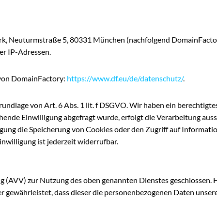
k, Neuturmstraße 5, 80331 München (nachfolgend DomainFactory
er IP-Adressen.
 von DomainFactory:
https://www.df.eu/de/datenschutz/
.
dlage von Art. 6 Abs. 1 lit. f DSGVO. Wir haben ein berechtigtes
ende Einwilligung abgefragt wurde, erfolgt die Verarbeitung aussch
ung die Speicherung von Cookies oder den Zugriff auf Information
willigung ist jederzeit widerrufbar.
g (AVV) zur Nutzung des oben genannten Dienstes geschlossen. Hi
der gewährleistet, dass dieser die personenbezogenen Daten uns