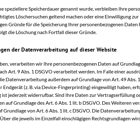
ne speziellere Speicherdauer genannt wurde, verbleiben Ihre pers
echtigtes Löschersuchen geltend machen oder eine Einwilligung zu
ssigen Gründe für die Speicherung Ihrer personenbezogenen Daten h
lgt die Löschung nach Fortfall dieser Gründe.
gen der Datenverarbeitung auf dieser Website
aben, verarbeiten wir Ihre personenbezogenen Daten auf Grundlage 
ch Art. 9 Abs. 1 DSGVO verarbeitet werden. Im Falle einer ausdrü
ie Datenverarbeitung außerdem auf Grundlage von Art. 49 Abs. 1 l
r Endgerät (z. B. via Device-Fingerprinting) eingewilligt haben, er
ist jederzeit widerrufbar. Sind Ihre Daten zur Vertragserfüllung 
 auf Grundlage des Art. 6 Abs. 1 lit. b DSGVO. Des Weiteren verar
auf Grundlage von Art. 6 Abs. 1 lit. c DSGVO. Die Datenverarbeitu
. Über die jeweils im Einzelfall einschlägigen Rechtsgrundlagen wi