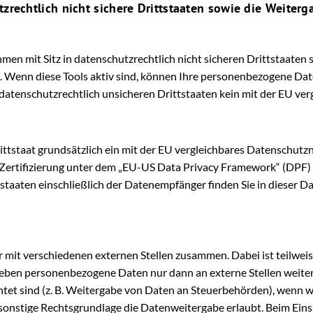
zrechtlich nicht sichere Drittstaaten sowie die Weiter
n mit Sitz in datenschutzrechtlich nicht sicheren Drittstaaten 
. Wenn diese Tools aktiv sind, können Ihre personenbezogene Dat
n datenschutzrechtlich unsicheren Drittstaaten kein mit der EU v
rittstaat grundsätzlich ein mit der EU vergleichbares Datenschut
 Zertifizierung unter dem „EU-US Data Privacy Framework“ (DPF) b
staaten einschließlich der Datenempfänger finden Sie in dieser D
r mit verschiedenen externen Stellen zusammen. Dabei ist teilw
 geben personenbezogene Daten nur dann an externe Stellen weite
chtet sind (z. B. Weitergabe von Daten an Steuerbehörden), wenn wir 
nstige Rechtsgrundlage die Datenweitergabe erlaubt. Beim Einsa