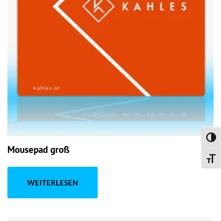
UMSC
Mousepad groß
SCHR
WEITERLESEN