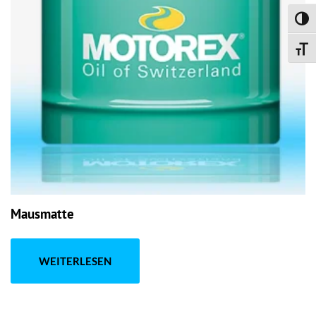
UMSC
SCHR
Mausmatte
WEITERLESEN